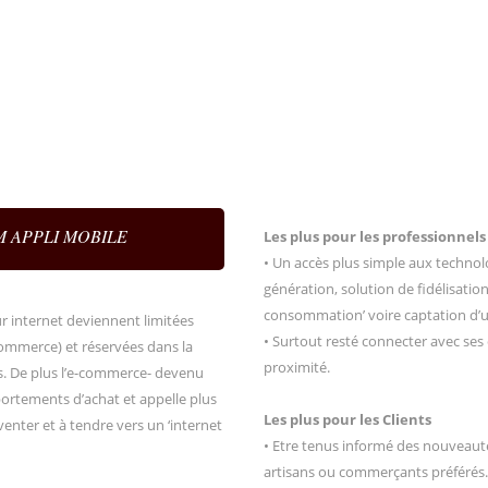
LSM APPLI MOBILE
Les plus pour les professionnels 
• Un accès plus simple aux technolog
génération, solution de fidélisatio
consommation’ voire captation d’un
r internet deviennent limitées
• Surtout resté connecter avec ses
commerce) et réservées dans la
proximité.
es. De plus l’e-commerce- devenu
rtements d’achat et appelle plus
Les plus pour les Clients
enter et à tendre vers un ‘internet
• Etre tenus informé des nouveaut
artisans ou commerçants préférés.