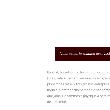
Nous avons la solution avec 
En effet, les solutions de communication su
(sites , référencement, réseaux sociaux, e-
plupart des cas aux très grosses entrepris
mobile -a profondément modifié nos compo
que jamais le commerce physique à se réinv
de proximité’.