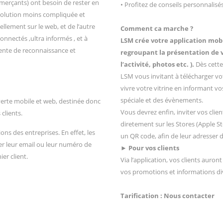
mmerçants) ont besoin de rester en
• Profitez de conseils personnalisés
 solution moins compliquée et
llement sur le web, et de l’autre
Comment ca marche ?
nnectés ,ultra informés , et à
LSM crée votre application mobi
ttente de reconnaissance et
regroupant la présentation de vo
l’activité, photos etc. ).
Dès cette
LSM vous invitant à télécharger vot
vivre votre vitrine en informant vo
spéciale et des évènements.
rte mobile et web, destinée donc
Vous devrez enfin, inviter vos clie
clients.
diretement sur les Stores (Apple S
ns des entreprises. En effet, les
un QR code, afin de leur adresser d
r leur email ou leur numéro de
► Pour vos clients
er client.
Via l’application, vos clients auron
vos promotions et informations di
Tarification : Nous contacter