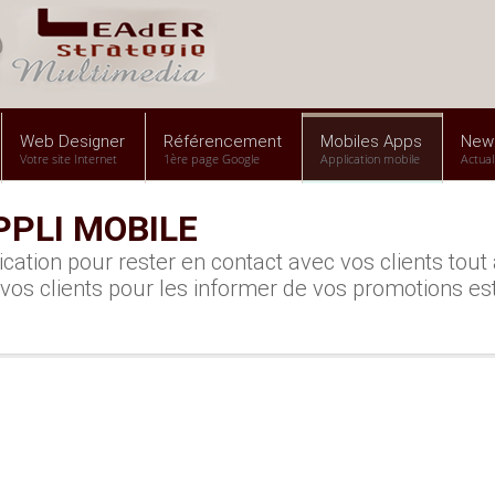
Web Designer
Référencement
Mobiles Apps
New
Votre site Internet
1ère page Google
Application mobile
Actual
PPLI MOBILE
ication pour rester en contact avec vos clients tout
vos clients pour les informer de vos promotions est