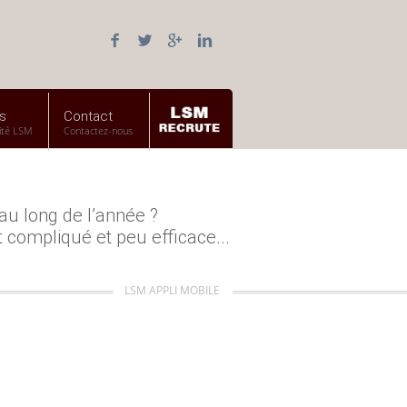
s
Contact
ité LSM
Contactez-nous
 au long de l’année ?
 compliqué et peu efficace...
LSM APPLI MOBILE