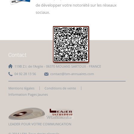
de développer votre notoriété sur les réseaux
sociaux.
Sites Internet Multi-plateforme
Conception, Webdesign, Développement
Ecommerce : Boutique en Ligne
Bonjour
Hébergement, Mise à jour, emails
Facebook, Twitter, Google+...
Contact
119B Z.I. de l'Argile - 06370 MOUANS SARTOUX - FRANCE
04 92 28 13 56
contact@lsm-annuaires.com
Mentions légales
Conditions de vente
Information Pages Jaunes
LEADER POUR VOTRE COMMUNICATION
© 2014 LSM. Tous droits réservés.