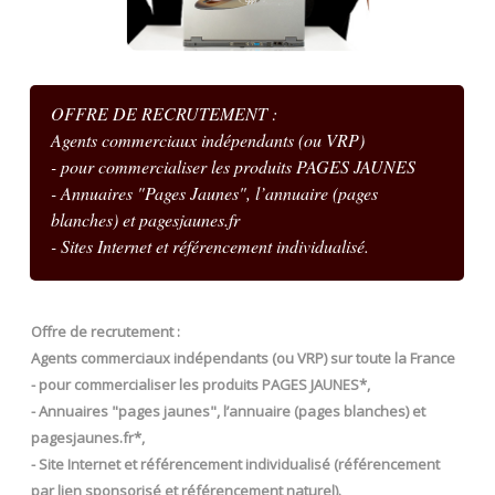
OFFRE DE RECRUTEMENT :
Agents commerciaux indépendants (ou VRP)
- pour commercialiser les produits PAGES JAUNES
- Annuaires "Pages Jaunes", l’annuaire (pages
blanches) et pagesjaunes.fr
- Sites Internet et référencement individualisé.
Offre de recrutement :
Agents commerciaux indépendants (ou VRP) sur toute la France
- pour commercialiser les produits PAGES JAUNES*,
- Annuaires "pages jaunes", l’annuaire (pages blanches) et
pagesjaunes.fr*,
- Site Internet et référencement individualisé (référencement
par lien sponsorisé et référencement naturel).