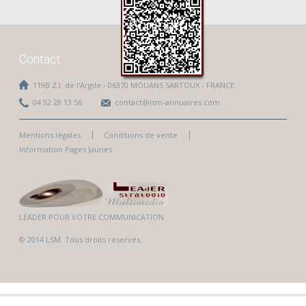
Bonjour
Contact
119B Z.I. de l'Argile - 06370 MOUANS SARTOUX - FRANCE
04 92 28 13 56
contact@lsm-annuaires.com
Mentions légales
Conditions de vente
Information Pages Jaunes
LEADER POUR VOTRE COMMUNICATION
© 2014 LSM. Tous droits réservés.