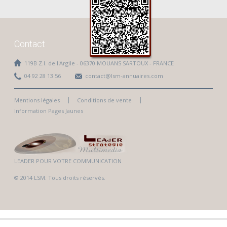
Bonjour
Contact
119B Z.I. de l'Argile - 06370 MOUANS SARTOUX - FRANCE
04 92 28 13 56
contact@lsm-annuaires.com
Mentions légales
Conditions de vente
Information Pages Jaunes
LEADER POUR VOTRE COMMUNICATION
© 2014 LSM. Tous droits réservés.