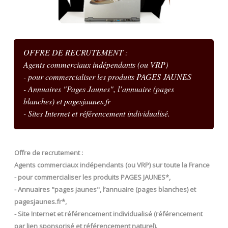
OFFRE DE RECRUTEMENT :
Agents commerciaux indépendants (ou VRP)
- pour commercialiser les produits PAGES JAUNES
- Annuaires "Pages Jaunes", l’annuaire (pages
blanches) et pagesjaunes.fr
- Sites Internet et référencement individualisé.
Offre de recrutement :
Agents commerciaux indépendants (ou VRP) sur toute la France
- pour commercialiser les produits PAGES JAUNES*,
- Annuaires "pages jaunes", l’annuaire (pages blanches) et
pagesjaunes.fr*,
- Site Internet et référencement individualisé (référencement
par lien sponsorisé et référencement naturel).