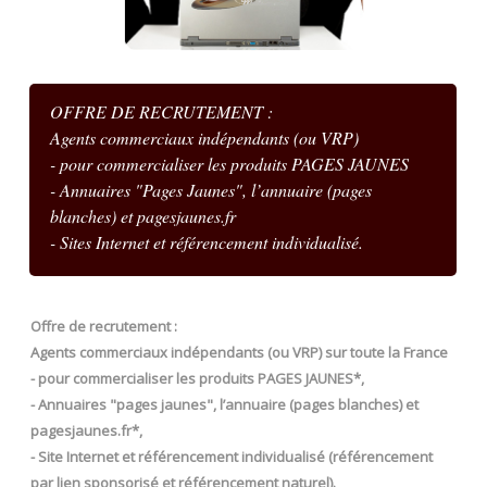
OFFRE DE RECRUTEMENT :
Agents commerciaux indépendants (ou VRP)
- pour commercialiser les produits PAGES JAUNES
- Annuaires "Pages Jaunes", l’annuaire (pages
blanches) et pagesjaunes.fr
- Sites Internet et référencement individualisé.
Offre de recrutement :
Agents commerciaux indépendants (ou VRP) sur toute la France
- pour commercialiser les produits PAGES JAUNES*,
- Annuaires "pages jaunes", l’annuaire (pages blanches) et
pagesjaunes.fr*,
- Site Internet et référencement individualisé (référencement
par lien sponsorisé et référencement naturel).