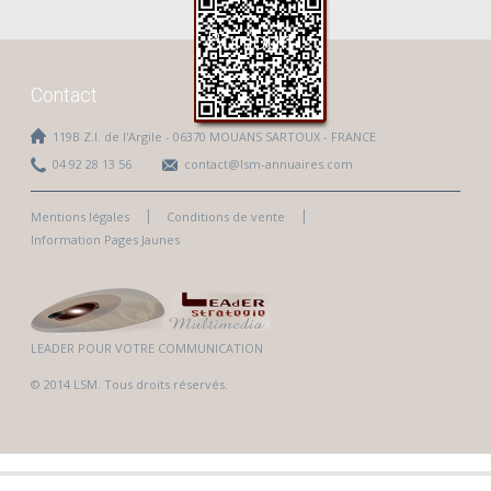
Bonjour
Contact
119B Z.I. de l'Argile - 06370 MOUANS SARTOUX - FRANCE
04 92 28 13 56
contact@lsm-annuaires.com
Mentions légales
Conditions de vente
Information Pages Jaunes
LEADER POUR VOTRE COMMUNICATION
© 2014 LSM. Tous droits réservés.