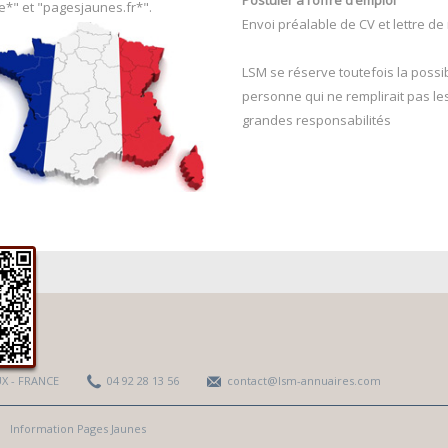
e*" et "pagesjaunes.fr*".
Envoi préalable de CV et lettre de
LSM se réserve toutefois la possib
personne qui ne remplirait pas le
grandes responsabilités
r
UX - FRANCE
04 92 28 13 56
contact@lsm-annuaires.com
Information Pages Jaunes