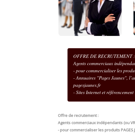
OFFRE DE RECRUTEMENT :
Agents commerciaux indépenda
- pour commercialiser les pro
- Annuaires "Pages Jaunes", l’a
pagesjaunes.fr
- Sites Internet et référencement 
Offre de recrutement :
Agents commerciaux indépendants (ou VRP)
- pour commercialiser les produits PAGES