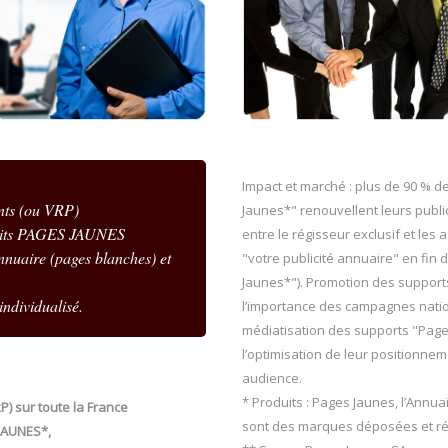
Impact et marché : plus de 90 % 
nts (ou VRP)
Jaunes*" renouvellent leurs publ
duits PAGES JAUNES
entre le régisseur exclusif et le
nnuaire (pages blanches) et
"votre publicité annuaire" en fin
Jaunes*"). Promotion des support
individualisé.
l’importance des campagnes nation
médiatisation des supports "Page
l’optimisation de leur positionnem
audience.
* Produits : Pages Jaunes, l’Annua
 sur toute la France
sont des marques déposées et rés
 JAUNES*,