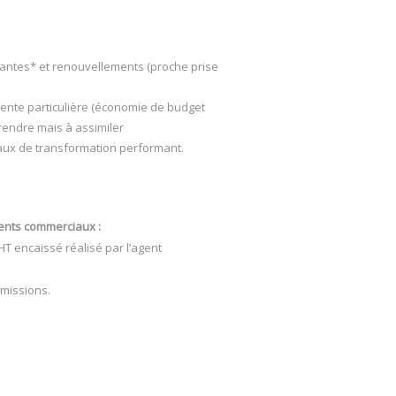
tantes* et renouvellements (proche prise
ente particulière (économie de budget
prendre mais à assimiler
aux de transformation performant.
ents commerciaux :
HT encaissé réalisé par l’agent
missions.