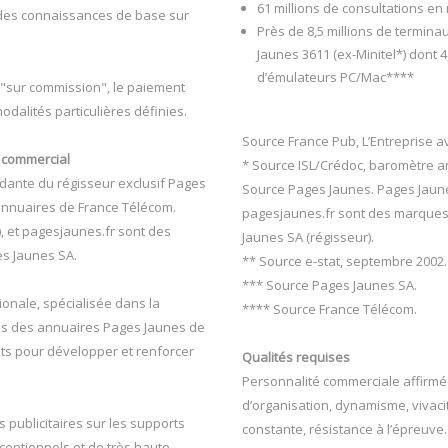
61 millions de consultations e
t des connaissances de base sur
Près de 8,5 millions de termina
Jaunes 3611 (ex-Minitel*) dont 4,
d’émulateurs PC/Mac****
"sur commission", le paiement
alités particulières définies.
Source France Pub, L’Entreprise av
t commercial
* Source ISL/Crédoc, baromètre a
dante du régisseur exclusif Pages
Source Pages Jaunes. Pages Jaunes
annuaires de France Télécom.
pagesjaunes.fr sont des marques
, et pagesjaunes.fr sont des
Jaunes SA (régisseur).
s Jaunes SA.
** Source e-stat, septembre 2002.
*** Source Pages Jaunes SA.
ionale, spécialisée dans la
**** Source France Télécom.
res des annuaires Pages Jaunes de
ts pour développer et renforcer
Qualités requises
Personnalité commerciale affirmée
d’organisation, dynamisme, vivacité
 publicitaires sur les supports
constante, résistance à l’épreuve.
ceptionnels et de très haute