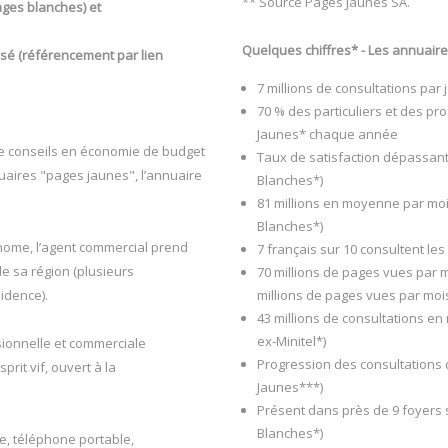
** Source Pages Jaunes SA.
ages blanches) et
Quelques chiffres* - Les annuair
lisé (référencement par lien
7 millions de consultations par
70 % des particuliers et des pr
Jaunes* chaque année
de conseils en économie de budget
Taux de satisfaction dépassant
nuaires "pages jaunes", l’annuaire
Blanches*)
81 millions en moyenne par moi
Blanches*)
nome, l’agent commercial prend
7 français sur 10 consultent le
 sa région (plusieurs
70 millions de pages vues par m
idence).
millions de pages vues par moi
43 millions de consultations e
ex-Minitel*)
sionnelle et commerciale
Progression des consultations 
prit vif, ouvert à la
Jaunes***)
Présent dans près de 9 foyers 
Blanches*)
e, téléphone portable,