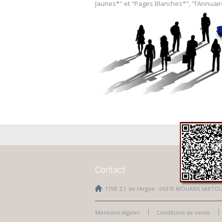
Jaunes*" et "Pages Blanches*", "l’Annuair
Bonjou
Contact
119B Z.I. de l'Argile - 06370 MOUANS SARTO
Mentions légales
Conditions de vente