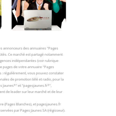
des annonceurs des annuaires "Pages
icités. Ce marché est partagé notamment
s agences indépendantes (voir rubrique
 de pages de votre annuaire "Pages
s : régulièrement, vous pouvez constater
ales de promotion télé et radio, pour la
s Jaunes*" et "pagesjaunes.fr*",
ent de leader sur leur marché et de leur
ire (Pages Blanches), et pagesjaunes.fr
ervées par Pages Jaunes SA (régisseur).