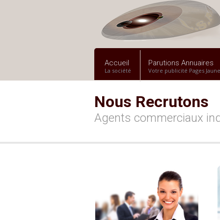
Accueil
Parutions Annuaires
La société
Votre publicité Pages Jaun
Nous Recrutons
Agents commerciaux indé