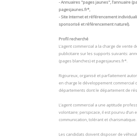
- Annuaires "pages jaunes", l’annuaire (p
pagesjaunes.fr*,
- Site Internet et référencement individua
sponsorisé et référencement naturel).
Profil recherché
L’agent commercial a la charge de vente 
publicitaire sur les supports suivants: an
(pages blanches) et pagesjaunes.fr*.
Rigoureux, organisé et parfaitement auto
en charge le développement commercial de
départements dont le département de rés
L’agent commercial a une aptitude profes
volontaire; perspicace, il est pourvu d’un es
communication, tolérant et charismatique.
Les candidats doivent disposer de véhicul