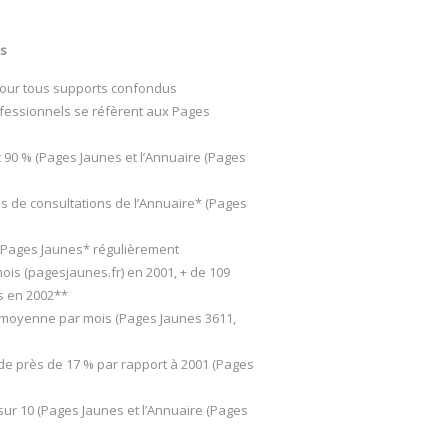
es
 jour tous supports confondus
ofessionnels se réfèrent aux Pages
 90 % (Pages Jaunes et l’Annuaire (Pages
s de consultations de l’Annuaire* (Pages
s Pages Jaunes* régulièrement
ois (pagesjaunes.fr) en 2001, + de 109
s en 2002**
n moyenne par mois (Pages Jaunes 3611,
de près de 17 % par rapport à 2001 (Pages
sur 10 (Pages Jaunes et l’Annuaire (Pages