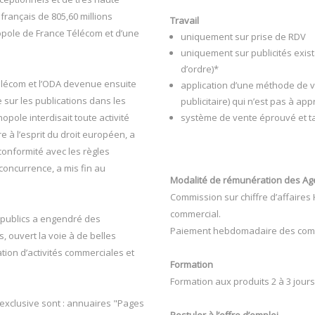
français de 805,60 millions
Travail
nopole de France Télécom et d’une
uniquement sur prise de RDV
uniquement sur publicités exis
d’ordre)*
lécom et l’ODA devenue ensuite
application d’une méthode de v
sur les publications dans les
publicitaire) qui n’est pas à ap
pole interdisait toute activité
système de vente éprouvé et t
e à l’esprit du droit européen, a
 conformité avec les règles
 concurrence, a mis fin au
Modalité de rémunération des Ag
Commission sur chiffre d’affaires 
commercial.
 publics a engendré des
Paiement hebdomadaire des com
 ouvert la voie à de belles
tion d’activités commerciales et
Formation
Formation aux produits 2 à 3 jours
exclusive sont : annuaires "Pages
Postuler à l’offre d’emploi