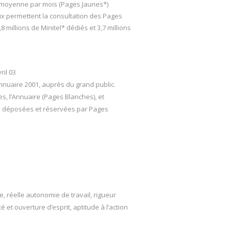
n moyenne par mois (Pages Jaunes*)
ux permettent la consultation des Pages
8 millions de Minitel* dédiés et 3,7 millions
ril 03
nnuaire 2001, auprès du grand public.
, l’Annuaire (Pages Blanches), et
 déposées et réservées par Pages
, réelle autonomie de travail, rigueur
 et ouverture d’esprit, aptitude à l’action