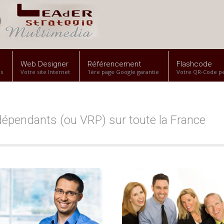
Web Designer
Référencement
Flashcode
es
Votre site Internet
1ère page Google garantie
Votre QR-Code pe
pendants (ou VRP) sur toute la France