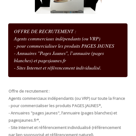
OFFRE DE RECRUTEMENT :
Agents commerciaux indépendants (ou VRP)
- pour commercialiser les produits PAGES JAUNES
- Annuaires "Pages Jaunes", l’annuaire (pages
blanches) et pagesjaunes.fr
- Sites Internet et référencement individualisé.
Offre de recrutement :
Agents commerciaux indépendants (ou VRP) sur toute la France
- pour commercialiser les produits PAGES JAUNES*,
- Annuaires "pages jaunes", l’annuaire (pages blanches) et
pagesjaunes.fr*,
- Site Internet et référencement individualisé (référencement
par lien sponsorisé et référencement naturel).