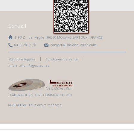
Bonjour
Contact
119B Z.I. de l'Argile - 06370 MOUANS SARTOUX - FRANCE
04 92 28 13 56
contact@lsm-annuaires.com
Mentions légales
Conditions de vente
Information Pages Jaunes
LEADER POUR VOTRE COMMUNICATION
© 2014 LSM. Tous droits réservés.